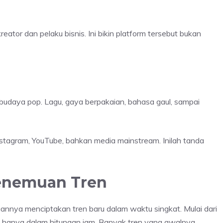
ator dan pelaku bisnis. Ini bikin platform tersebut bukan
udaya pop. Lagu, gaya berpakaian, bahasa gaul, sampai
nstagram, YouTube, bahkan media mainstream. Inilah tanda
Penemuan Tren
nnya menciptakan tren baru dalam waktu singkat. Mulai dari
iral hanya dalam hitungan jam. Banyak tren yang awalnya