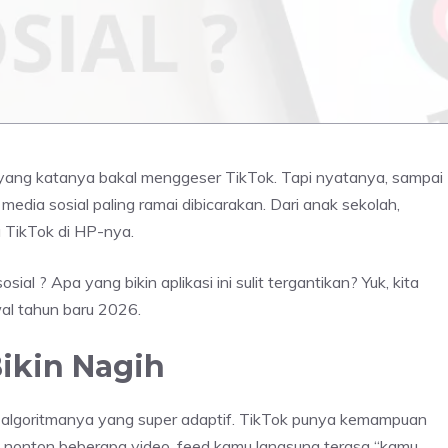
u yang katanya bakal menggeser TikTok. Tapi nyatanya, sampai
edia sosial paling ramai dibicarakan. Dari anak sekolah,
 TikTok di HP-nya.
al ? Apa yang bikin aplikasi ini sulit tergantikan? Yuk, kita
al tahun baru 2026.
ikin Nagih
h algoritmanya yang super adaptif. TikTok punya kemampuan
nonton beberapa video, feed kamu langsung terasa “kamu